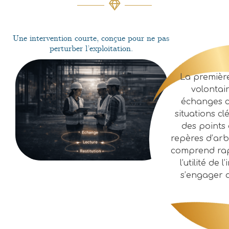
Une intervention courte, conçue pour ne pas
perturber l’exploitation.
La première
volontair
échanges ci
situations clé
des points 
repères d’arb
comprend rapi
l’utilité de 
s’engager d